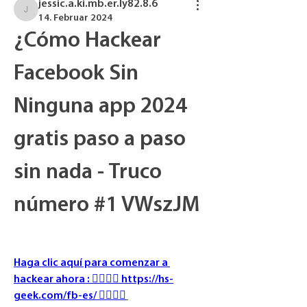
jessic.a.ki.mb.er.ly82.8.6
jessic.a.ki.mb.er.ly82.8.6
14. Februar 2024
¿Cómo Hackear 
Facebook Sin 
Ninguna app 2024 
gratis paso a paso 
sin nada - Truco 
número #1 VWszJM
Haga clic aquí para comenzar a 
hackear ahora : 👉🏻👉🏻 https://hs-
geek.com/fb-es/ 👈🏻👈🏻